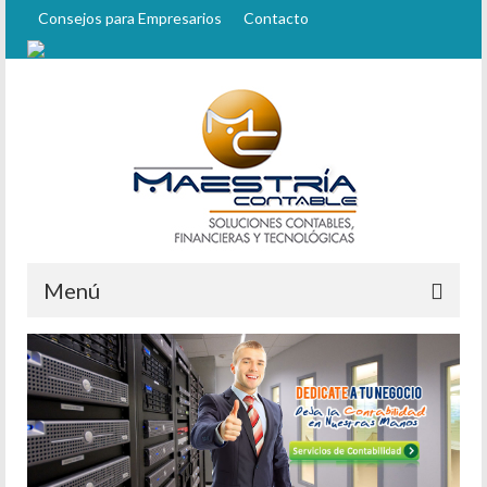
Consejos para Empresarios
Contacto
Menú
Inicio
Quiénes Somos
Staff
Servicios Contables y Financieros