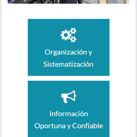
Outsourcing Contable
Outsourcing Tributario
Outsourcing Administrativo y de Recurso
Humano
Revisoría Fiscal
Auditoría
Trámites para la Creación de Empresas
Trámites ante los Entes Fiscalizadores
Estudios de Factibilidad
Elaboración de presupuestos y control de
ejecución presupuestal
Elaboracion de Proyecciones Financieras